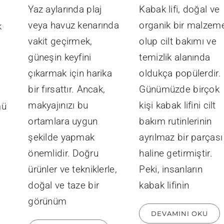
Yaz aylarında plaj
Kabak lifi, doğal ve
veya havuz kenarında
organik bir malzem
k
vakit geçirmek,
olup cilt bakımı ve
güneşin keyfini
temizlik alanında
çıkarmak için harika
oldukça popülerdir.
bir fırsattır. Ancak,
Günümüzde birçok
makyajınızı bu
kişi kabak lifini cilt
mü
ortamlara uygun
bakım rutinlerinin
şekilde yapmak
ayrılmaz bir parçası
önemlidir. Doğru
haline getirmiştir.
ürünler ve tekniklerle,
Peki, insanların
doğal ve taze bir
kabak lifinin
görünüm
DEVAMINI OKU