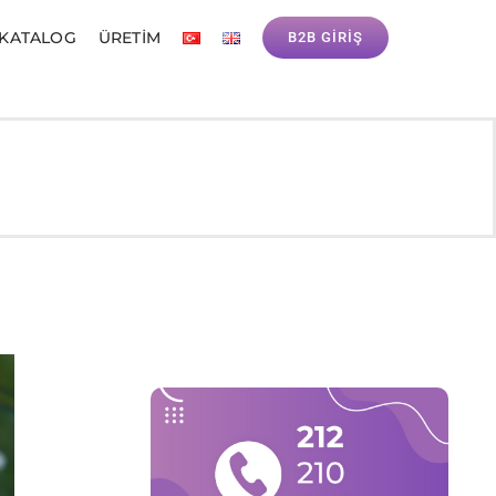
 KATALOG
ÜRETIM
B2B GİRİŞ