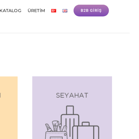
 KATALOG
ÜRETIM
B2B GİRİŞ