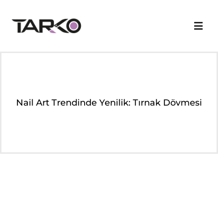
Skip
to
Togg
content
Navi
Kurumsal
Markalarımız
Nail Art Trendinde Yenilik: Tırnak Dövmesi
Ürün Grupları
Nerelerdeyiz
Online Katalog