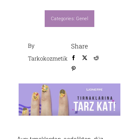
Üretim
Categories:
Genel
By
Share
Tarkokozmetik
B2B GİRİŞ
Bize Ulaşın