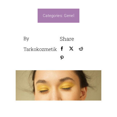
Üretim
Categories:
Genel
By
Share
Tarkokozmetik
B2B GİRİŞ
Bize Ulaşın