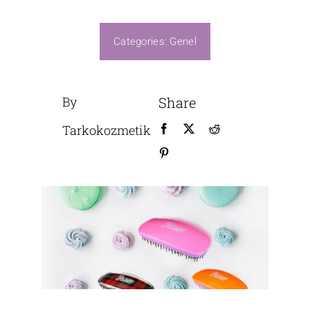
Üretim
Categories:
Genel
By
Share
Tarkokozmetik
B2B GİRİŞ
Bize Ulaşın