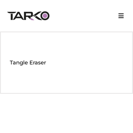
Skip
to
Togg
content
Navi
Kurumsal
Markalarımız
Tangle Eraser
Ürün Grupları
Nerelerdeyiz
Online Katalog