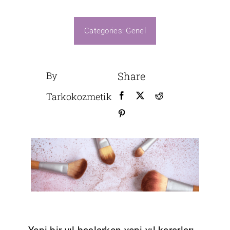
Üretim
Categories:
Genel
By
Share
Tarkokozmetik
B2B GİRİŞ
Bize Ulaşın