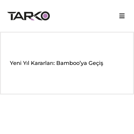
Skip
to
Togg
content
Navi
Kurumsal
Markalarımız
Yeni Yıl Kararları: Bamboo’ya Geçiş
Ürün Grupları
Nerelerdeyiz
Online Katalog