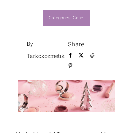
Üretim
Categories:
Genel
By
Share
Tarkokozmetik
B2B GİRİŞ
Bize Ulaşın