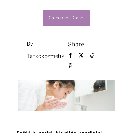
Üretim
Categories:
Genel
By
Share
Tarkokozmetik
B2B GİRİŞ
Bize Ulaşın