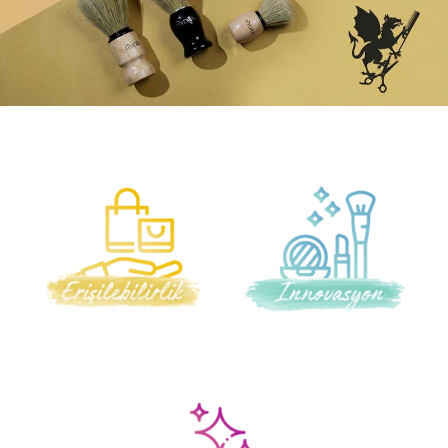
Üretim
B2B GİRİŞ
Bize Ulaşın