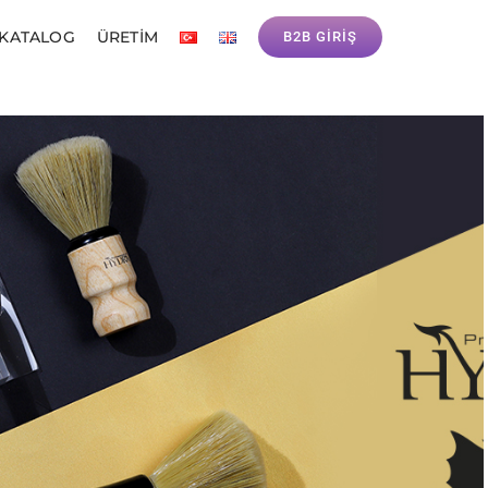
 KATALOG
ÜRETIM
B2B GİRİŞ