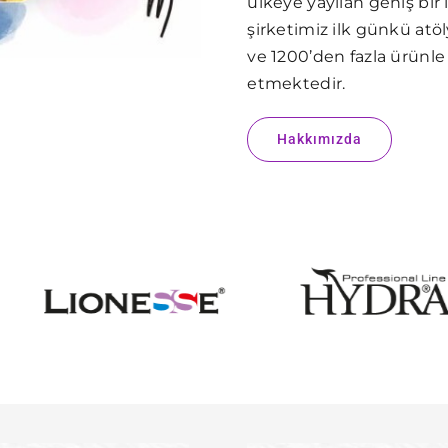
ülkeye yayılan geniş bir
şirketimiz ilk günkü atö
ve 1200’den fazla ürün
etmektedir.
Hakkımızda