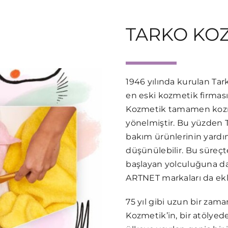
TARKO KO
1946 yılında kurulan Tar
en eski kozmetik firmasıd
Kozmetik tamamen kozme
yönelmiştir. Bu yüzden 
bakım ürünlerinin yardım
düşünülebilir. Bu süreç
başlayan yolculuğuna d
ARTNET markaları da ekl
75 yıl gibi uzun bir zam
Kozmetik’in, bir atölye