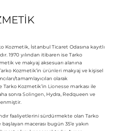
ZMETİK
ko Kozmetik, İstanbul Ticaret Odasına kayıtlı
ır. 1970 yılından itibaren ise Tarko
tik ve makyaj aksesuarı alanına
Tarko Kozmetik’in
ürünleri
makyaj ve kişisel
cıları/tamamlayıcıları olarak
te Tarko Kozmetik’in
Lionesse
markası ile
aha sonra
Solingen
, Hydra, Redqueen ve
enmiştir.
andır faaliyetlerini sürdürmekte olan Tarko
de başlayan macerası bugün 35’e yakın